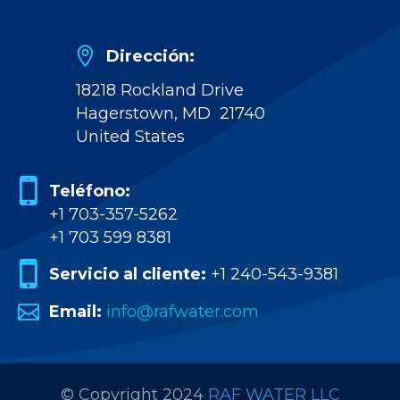


Dirección:
18218 Rockland Drive
Hagerstown, MD 21740
United States


Teléfono:
+1 703-357-5262
+1 703 599 8381


Servicio al cliente:
+1 240-543-9381


Email:
info@rafwater.com
© Copyright 2024
RAF WATER LLC